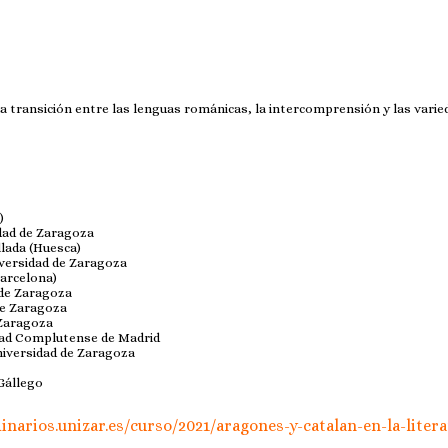
 La transición entre las lenguas románicas, la intercomprensión y las vari
)
idad de Zaragoza
lada (Huesca)
iversidad de Zaragoza
Barcelona)
d de Zaragoza
de Zaragoza
 Zaragoza
idad Complutense de Madrid
niversidad de Zaragoza
Gállego
inarios.unizar.es/curso/2021/aragones-y-catalan-en-la-liter