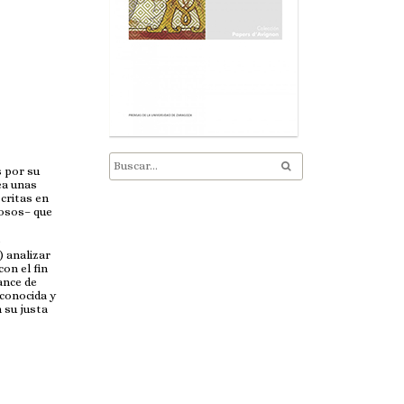
 por su
ea unas
critas en
iosos– que
)
) analizar
con el fin
ance de
 conocida y
 su justa