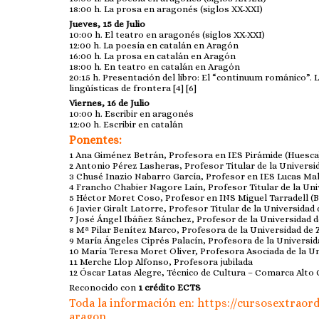
18:00 h. La prosa en aragonés (siglos XX-XXI)
Jueves, 15 de Julio
10:00 h. El teatro en aragonés (siglos XX-XXI)
12:00 h. La poesía en catalán en Aragón
16:00 h. La prosa en catalán en Aragón
18:00 h. En teatro en catalán en Aragón
20:15 h. Presentación del libro: El “continuum románico”.
lingüísticas de frontera [4] [6]
Viernes, 16 de Julio
10:00 h. Escribir en aragonés
12:00 h. Escribir en catalán
Ponentes:
1 Ana Giménez Betrán, Profesora en IES Pirámide (Huesca
2 Antonio Pérez Lasheras, Profesor Titular de la Univers
3 Chusé Inazio Nabarro García, Profesor en IES Lucas Mal
4 Francho Chabier Nagore Laín, Profesor Titular de la Un
5 Héctor Moret Coso, Profesor en INS Miguel Tarradell (
6 Javier Giralt Latorre, Profesor Titular de la Universida
7 José Ángel Ibáñez Sánchez, Profesor de la Universidad 
8 Mª Pilar Benítez Marco, Profesora de la Universidad de
9 María Ángeles Ciprés Palacín, Profesora de la Univers
10 María Teresa Moret Oliver, Profesora Asociada de la U
11 Merche Llop Alfonso, Profesora jubilada
12 Óscar Latas Alegre, Técnico de Cultura – Comarca Alto 
Reconocido con
1 crédito ECTS
Toda la información en:
https://cursosextraord
aragon