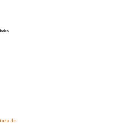
edades
atura-de-