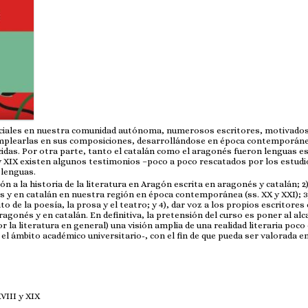
oficiales en nuestra comunidad autónoma, numerosos escritores, motivados
emplearlas en sus composiciones, desarrollándose en época contemporán
idas. Por otra parte, tanto el catalán como el aragonés fueron lenguas es
I y XIX existen algunos testimonios –poco a poco rescatados por los estud
 lenguas.
n a la historia de la literatura en Aragón escrita en aragonés y catalán; 2
s y en catalán en nuestra región en época contemporánea (ss. XX y XXI); 3
o de la poesía, la prosa y el teatro; y 4), dar voz a los propios escritores 
agonés y en catalán. En definitiva, la pretensión del curso es poner al alc
 la literatura en general) una visión amplia de una realidad literaria poco
el ámbito académico universitario-, con el fin de que pueda ser valorada en
VIII y XIX