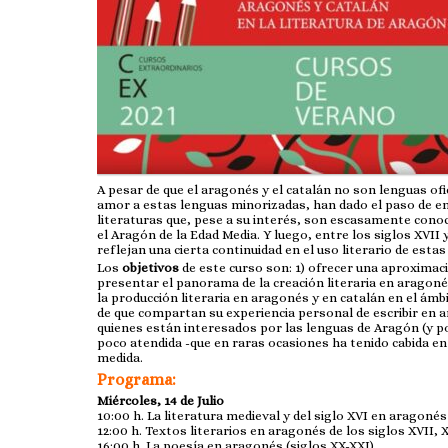
A pesar de que el aragonés y el catalán no son lenguas 
amor a estas lenguas minorizadas, han dado el paso de 
literaturas que, pese a su interés, son escasamente conoc
el Aragón de la Edad Media. Y luego, entre los siglos XVI
reflejan una cierta continuidad en el uso literario de estas
Los
objetivos
de este curso son: 1) ofrecer una aproximació
presentar el panorama de la creación literaria en aragoné
la producción literaria en aragonés y en catalán en el ámbit
de que compartan su experiencia personal de escribir en ar
quienes están interesados por las lenguas de Aragón (y por
poco atendida -que en raras ocasiones ha tenido cabida en 
medida.
Programa:
Miércoles, 14 de Julio
10:00 h. La literatura medieval y del siglo XVI en aragonés
12:00 h. Textos literarios en aragonés de los siglos XVII, X
16:00 h. La poesía en aragonés (siglos XX-XXI)