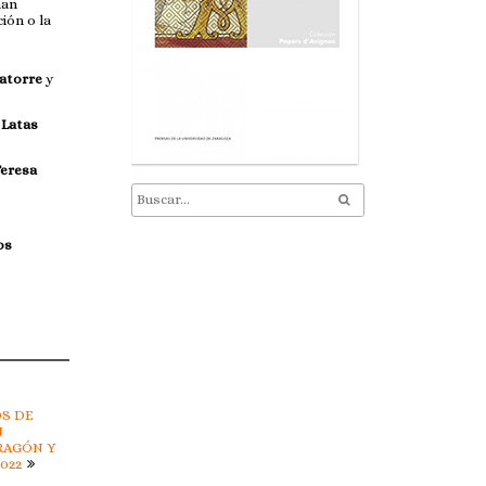
han
ión o la
Latorre
y
 Latas
Teresa
os
OS DE
N
RAGÓN Y
022