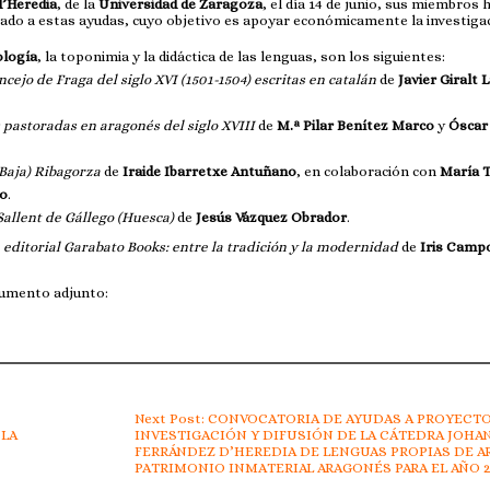
d’Heredia
, de la
Universidad de Zaragoza
, el día 14 de junio, sus miembros 
tado a estas ayudas, cuyo objetivo es apoyar económicamente la investigac
ología
, la toponimia y la didáctica de las lenguas, son los siguientes:
ncejo de Fraga del siglo XVI (1501-1504) escritas en catalán
de
Javier Giralt 
s pastoradas en aragonés del siglo XVIII
de
M.ª Pilar Benítez Marco
y
Óscar
(Baja) Ribagorza
de
Iraide Ibarretxe Antuñano
, en colaboración con
María 
ro
.
Sallent de Gállego (Huesca)
de
Jesús Vázquez Obrador
.
a editorial Garabato Books: entre la tradición y la modernidad
de
Iris Camp
ocumento adjunto:
Next Post: CONVOCATORIA DE AYUDAS A PROYECT
 LA
INVESTIGACIÓN Y DIFUSIÓN DE LA CÁTEDRA JOHA
FERRÁNDEZ D’HEREDIA DE LENGUAS PROPIAS DE A
PATRIMONIO INMATERIAL ARAGONÉS PARA EL AÑO 2