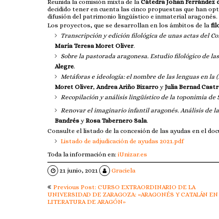
Reunida la comisión mixta de la
Cátedra Johan Ferrández 
decidido tener en cuenta las cinco propuestas que han op
difusión del patrimonio lingüístico e inmaterial aragonés.
Los proyectos, que se desarrollan en los ámbitos de la
fil
Transcripción y edición filológica de unas actas del Co
María Teresa Moret Oliver
.
Sobre la pastorada aragonesa. Estudio filológico de la
Alegre
.
Metáforas e ideología: el nombre de las lenguas en la 
Moret Oliver
,
Andrea Ariño Bizarro
y
Julia Bernad Cast
Recopilación y análisis lingüístico de la toponimia de 
Renovar el imaginario infantil aragonés. Análisis de l
Bandrés
y
Rosa Tabernero Sala
.
Consulte el listado de la concesión de las ayudas en el d
Listado de adjudicación de ayudas 2021.pdf
Toda la información en:
iUnizar.es
21 junio, 2021
Graciela
Navegación
Previous Post: CURSO EXTRAORDINARIO DE LA
de
UNIVERSIDAD DE ZARAGOZA: «ARAGONÉS Y CATALÁN EN
LITERATURA DE ARAGÓN»
entradas