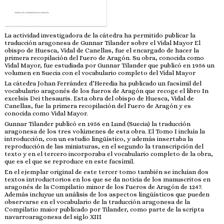
La actividad investigadora de la cátedra ha permitido publicar la
traducción aragonesa de Gunnar Tilander sobre el Vidal Mayor El
obispo de Huesca, Vidal de Canellas, fue el encargado de hacer la
primera recopilación del Fuero de Aragón. Su obra, conocida como
Vidal Mayor, fue estudiada por Gunnar Tilander que publicó en 1956 un
volumen en Suecia con el vocabulario completo del Vidal Mayor
La cátedra Johan Ferrández d’Heredia ha publicado un facsímil del
vocabulario aragonés de los fueros de Aragón que recoge el libro In
excelsis Dei thesauris. Esta obra del obispo de Huesca, Vidal de
Canellas, fue la primera recopilación del Fuero de Aragón y es
conocida como Vidal Mayor.
Gunnar Tilander publicó en 1956 en Lund (Suecia) la traducción
aragonesa de los tres volúmenes de esta obra. El Tomo I incluía la
introducción, con un estudio lingüístico, y además insertaba la
reproducción de las miniaturas, en el segundo la transcripción del
texto y en el tercero incorporaba el vocabulario completo de la obra,
que es el que se reproduce en este facsímil.
En el ejemplar original de este tercer tomo también se incluían dos
textos introductorios en los que se da noticia de los manuscritos en
aragonés de la Compilatio minor de los Fueros de Aragón de 1247.
Además incluyue un análisis de los aspectos lingüísticos que pueden
observarse en el vocabulario de la traducción aragonesa de la
Compilatio maior publicado por Tilander, como parte de la scripta
navarroaragonesa del siglo XIII