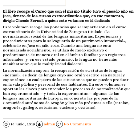
El libro recoge el Curso que con el mismo título tuvo el pasado año en
Jaca, dentro de los cursos extraordinarios que, en ese momento,
dirigía Chesús Bernal, a quien este volumen está dedicado
Este volumen recoge las ponencias que se impartieron en el curso
extraordinario de la Universidad de Zaragoza titulado «La
normalización social de las lenguas minoritarias. Experiencias y
procedimientos para la salvaguarda de un patrimonio inmaterial»,
celebrado en Jaca en julio 2018. Cuando una lengua no está
normalizada socialmente, se utiliza de modo exclusivo o
predominante de manera oral en el ámbito familiar y en registros
informales, y, en ese estado primario, la lengua no tiene más
manifestación que la multiplicidad dialectal.
La normalización supone la recuperación de su status de lengua
«normal», es decir, de lengua cuyo uso oral y escrito sea natural y
espontáneo en cualquiera de las situaciones que se pueden producir
en la vida pública y personal de sus hablantes. En este volumen se
aportan las claves para entender los procesos de normalización que
han experimentado —y todavía experimentan— algunas de las
lenguas minoritarias de Europa, en concreto las propias de la
Comunidad Autónoma de Aragón y las más próximas a ella (catalán,
aragonés, gallego, asturiano, euskera y occitano).
16 junio, 2019
admin
No Comments