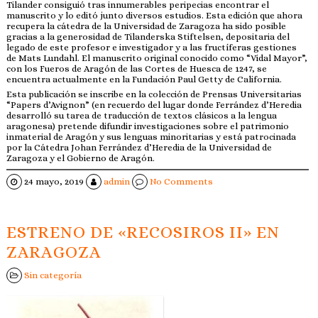
Tilander consiguió tras innumerables peripecias encontrar el
manuscrito y lo editó junto diversos estudios. Esta edición que ahora
recupera la cátedra de la Universidad de Zaragoza ha sido posible
gracias a la generosidad de Tilanderska Stiftelsen, depositaria del
legado de este profesor e investigador y a las fructíferas gestiones
de Mats Lundahl. El manuscrito original conocido como “Vidal Mayor”,
con los Fueros de Aragón de las Cortes de Huesca de 1247, se
encuentra actualmente en la Fundación Paul Getty de California.
Esta publicación se inscribe en la colección de Prensas Universitarias
“Papers d’Avignon” (en recuerdo del lugar donde Ferrández d’Heredia
desarrolló su tarea de traducción de textos clásicos a la lengua
aragonesa) pretende difundir investigaciones sobre el patrimonio
inmaterial de Aragón y sus lenguas minoritarias y está patrocinada
por la Cátedra Johan Ferrández d’Heredia de la Universidad de
Zaragoza y el Gobierno de Aragón.
24 mayo, 2019
admin
No Comments
ESTRENO DE «RECOSIROS II» EN
ZARAGOZA
Sin categoría