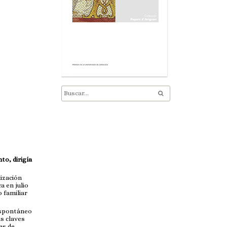
to, dirigía
ización
a en julio
 familiar
 espontáneo
as claves
as de