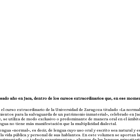
pasado año en Jaca, dentro de los cursos extraordinarios que, en ese momen
el curso extraordinario de la Universidad de Zaragoza titulado «La normal
mientos para la salvaguarda de un patrimonio inmaterial», celebrado en Jac
 se utiliza de modo exclusivo o predominante de manera oral en el ámbito
ngua no tiene más manifestación que la multiplicidad dialectal.
engua «normal», es decir, de lengua cuyo uso oral y escrito sea natural y
 la vida pública y personal de sus hablantes. En este volumen se aportan l
perimentado —y todavía experimentan— algunas de las lenguas minoritari