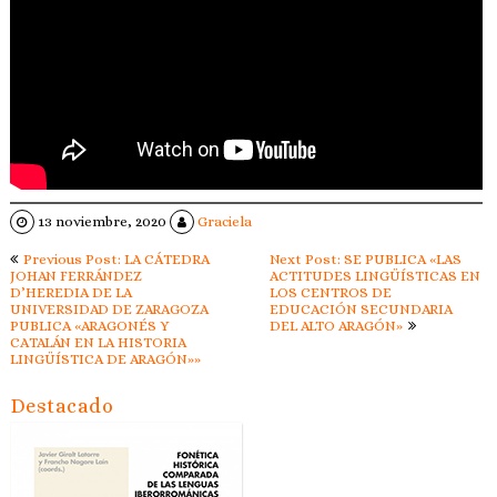
13 noviembre, 2020
Graciela
Navegación
Previous Post: LA CÁTEDRA
Next Post: SE PUBLICA «LAS
de
JOHAN FERRÁNDEZ
ACTITUDES LINGÜÍSTICAS EN
D’HEREDIA DE LA
LOS CENTROS DE
entradas
UNIVERSIDAD DE ZARAGOZA
EDUCACIÓN SECUNDARIA
PUBLICA «ARAGONÉS Y
DEL ALTO ARAGÓN»
CATALÁN EN LA HISTORIA
LINGÜÍSTICA DE ARAGÓN»»
Destacado